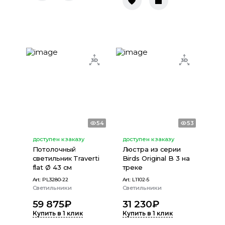
54
53
доступен к заказу
доступен к заказу
Потолочный
Люстра из серии
светильник Traverti
Birds Original B 3 на
flat Ø 43 см
треке
Art:
PL3280-22
Art:
L1102-5
Светильники
Светильники
59 875
₽
31 230
₽
Купить в 1 клик
Купить в 1 клик