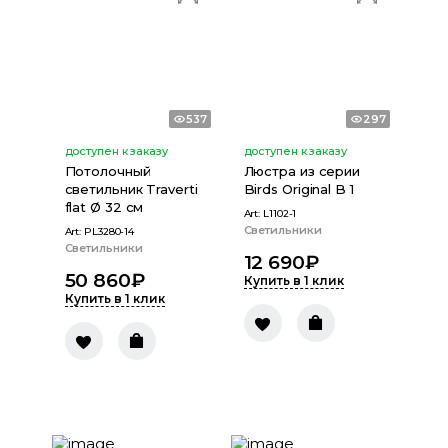
537
297
доступен к заказу
доступен к заказу
Потолочный
Люстра из серии
светильник Traverti
Birds Original B 1
flat Ø 32 см
Art:
L1102-1
Светильники
Art:
PL3280-14
Светильники
12 690
₽
50 860
₽
Купить в 1 клик
Купить в 1 клик