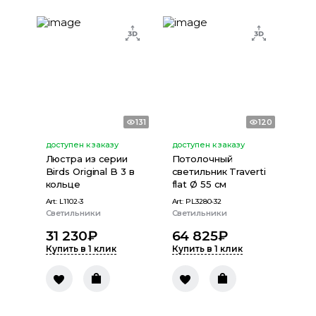
131
120
доступен к заказу
доступен к заказу
Люстра из серии
Потолочный
Birds Original B 3 в
светильник Traverti
кольце
flat Ø 55 см
Art:
L1102-3
Art:
PL3280-32
Светильники
Светильники
31 230
₽
64 825
₽
Купить в 1 клик
Купить в 1 клик