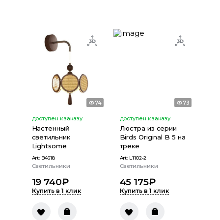
74
73
доступен к заказу
доступен к заказу
Настенный
Люстра из серии
светильник
Birds Original B 5 на
Lightsome
треке
Art:
B4618
Art:
L1102-2
Светильники
Светильники
19 740
₽
45 175
₽
Купить в 1 клик
Купить в 1 клик