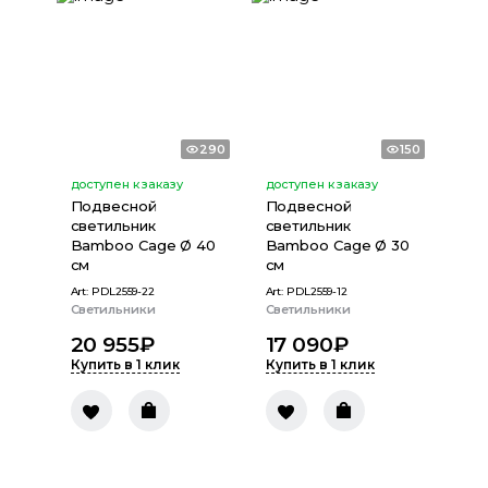
290
150
доступен к заказу
доступен к заказу
Подвесной
Подвесной
светильник
светильник
Bamboo Cage Ø 40
Bamboo Cage Ø 30
см
см
Art:
PDL2559-22
Art:
PDL2559-12
Светильники
Светильники
20 955
₽
17 090
₽
Купить в 1 клик
Купить в 1 клик