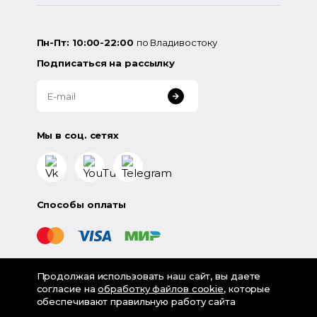
Пн-Пт: 10:00-22:00
по Владивостоку
Подписаться на рассылку
Мы в соц. сетях
Способы оплаты
Продолжая использовать наш сайт, вы даете
©
2026
«LampsShop» - интернет-магазин люстр и
согласие на
обработку файлов cookie
, которые
светильников
обеспечивают правильную работу сайта