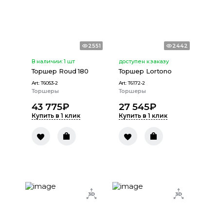
2551
2442
В наличии:
1
шт
доступен к заказу
Торшер Roud 180
Торшер Lortono
Art:
T6053-2
Art:
T6172-2
Торшеры
Торшеры
43 775
₽
27 545
₽
Купить в 1 клик
Купить в 1 клик