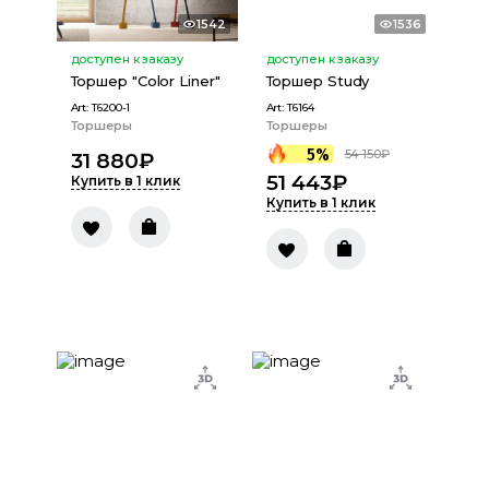
1542
1536
доступен к заказу
доступен к заказу
Торшер "Color Liner"
Торшер Study
Art:
T6200-1
Art:
T6164
Торшеры
Торшеры
5%
54 150
₽
31 880
₽
51 443
₽
Купить в 1 клик
Купить в 1 клик