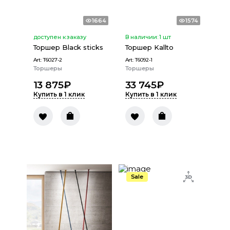
1664
1574
доступен к заказу
В наличии:
1
шт
Торшер Black sticks
Торшер Kallto
Art:
T6027-2
Art:
T6092-1
Торшеры
Торшеры
13 875
₽
33 745
₽
Купить в 1 клик
Купить в 1 клик
Sale