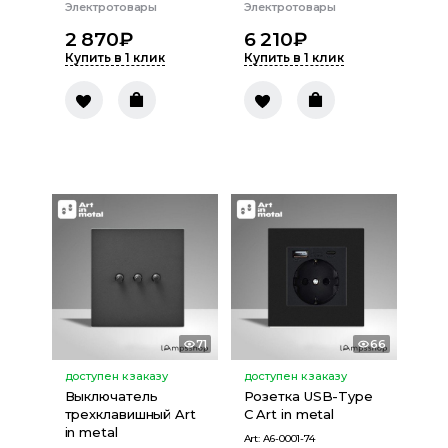
Электротовары
Электротовары
2 870
₽
6 210
₽
Купить в 1 клик
Купить в 1 клик
71
66
доступен к заказу
доступен к заказу
Выключатель
Розетка USB-Type
трехклавишный Art
C Art in metal
in metal
Art:
A6-0001-74