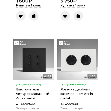
1 600
₽
3 750
₽
Купить в 1 клик
Купить в 1 клик
84
80
доступен к заказу
доступен к заказу
Выключатель
Розетка двойная с
четырехклавишный
заземлением Art in
Art in metal
metal
Art:
A6-0001-410
Art:
A6-0001-81
Электротовары
Электротовары