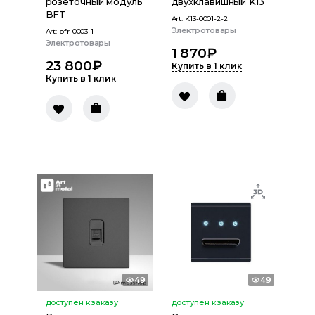
розеточный модуль
двухклавишный K13
BFT
Art:
K13-0001-2-2
Электротовары
Art:
bfr-0003-1
Электротовары
1 870
₽
23 800
₽
Купить в 1 клик
Купить в 1 клик
49
49
доступен к заказу
доступен к заказу