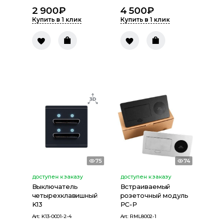
2 900
₽
4 500
₽
Купить в 1 клик
Купить в 1 клик
75
74
доступен к заказу
доступен к заказу
Выключатель
Встраиваемый
четырехклавишный
розеточный модуль
K13
PC-P
Art:
K13-0001-2-4
Art:
RML8002-1