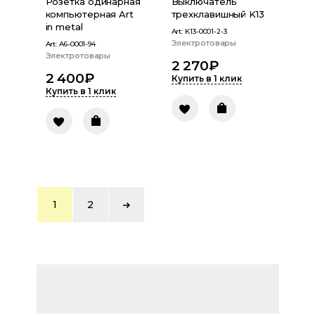
Розетка одинарная
Выключатель
компьютерная Art
трехклавишный K13
in metal
Art:
K13-0001-2-3
Электротовары
Art:
A6-0001-94
Электротовары
2 270
₽
2 400
₽
Купить в 1 клик
Купить в 1 клик
1
2