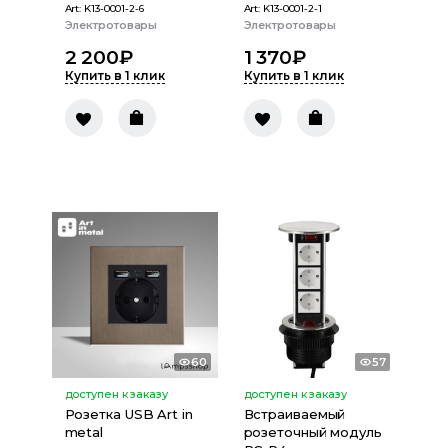
Art:
K13-0001-2-6
Art:
K13-0001-2-1
Электротовары
Электротовары
2 200
₽
1 370
₽
Купить в 1 клик
Купить в 1 клик
60
57
доступен к заказу
доступен к заказу
Розетка USB Art in
Встраиваемый
metal
розеточный модуль