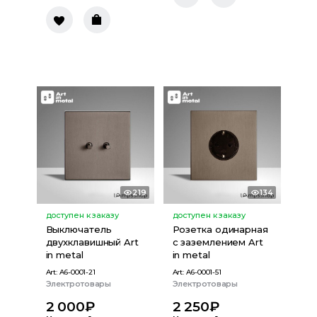
219
134
доступен к заказу
доступен к заказу
Выключатель
Розетка одинарная
двухклавишный Art
с заземлением Art
in metal
in metal
Art:
A6-0001-21
Art:
A6-0001-51
Электротовары
Электротовары
2 000
₽
2 250
₽