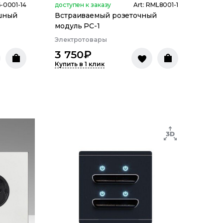
-0001-14
доступен к заказу
Art:
RML8001-1
шный
Встраиваемый розеточный
модуль PC-1
Электротовары
3 750
₽
Купить в 1 клик