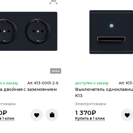
64
н к заказу
Art:
K13-0001-2-6
доступен к заказу
Art:
K13
а двойная с заземлением
Выключатель одноклави
K13
отовары
Электротовары
0
₽
1 370
₽
в 1 клик
Купить в 1 клик