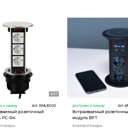
57
н к заказу
Art:
RML8005
доступен к заказу
Art:
b
иваемый розеточный
Встраиваемый розеточн
ь PC-R4
модуль BFT
отовары
Электротовары