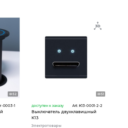
52
51
fr-0003-1
доступен к заказу
Art:
K13-0001-2-2
ый
Выключатель двухклавишный
K13
Электротовары