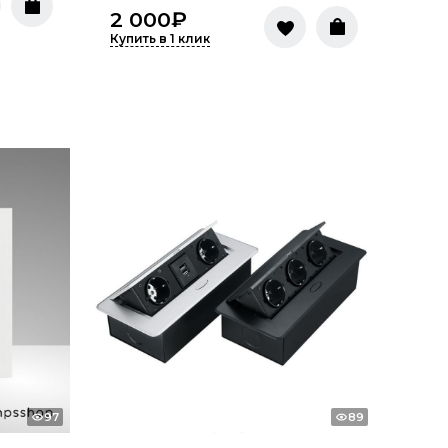
2 000
₽
Купить в 1 клик
97
89