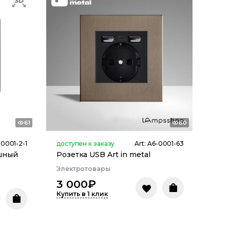
61
60
-0001-2-1
доступен к заказу
Art:
A6-0001-63
шный
Розетка USB Art in metal
Электротовары
3 000
₽
Купить в 1 клик