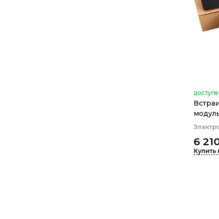
доступе
Встра
модул
Электр
6 21
Купить 