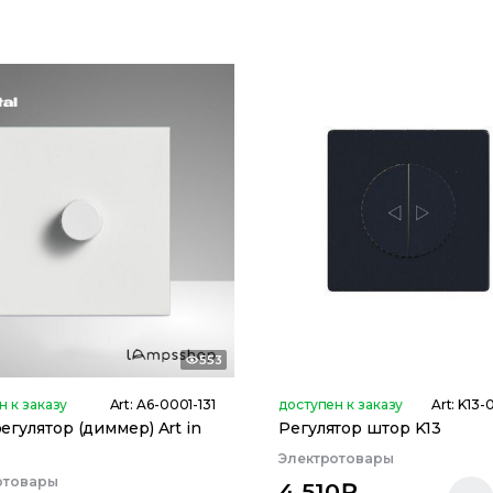
553
н к заказу
Art:
A6-0001-131
доступен к заказу
Art:
K13-
егулятор (диммер) Art in
Регулятор штор K13
Электротовары
отовары
4 510
₽