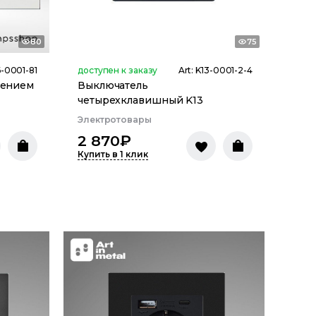
80
75
-0001-81
доступен к заказу
Art:
K13-0001-2-4
лением
Выключатель
четырехклавишный K13
Электротовары
2 870
₽
Купить в 1 клик