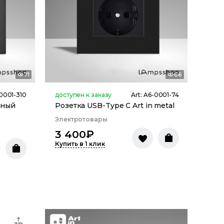
71
66
0001-310
доступен к заказу
Art:
A6-0001-74
шный
Розетка USB-Type C Art in metal
Электротовары
3 400
₽
Купить в 1 клик