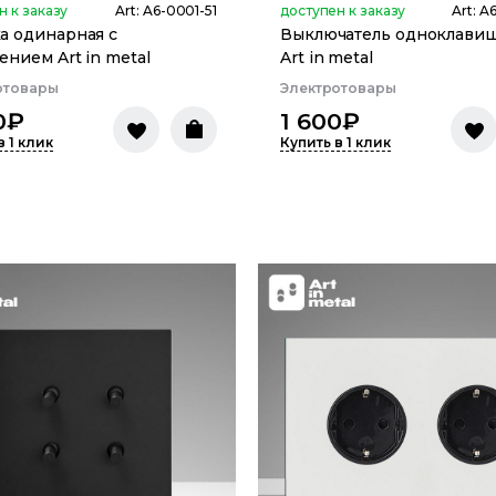
н к заказу
Art:
A6-0001-51
доступен к заказу
Art:
A6
а одинарная с
Выключатель одноклави
ением Art in metal
Art in metal
отовары
Электротовары
0
₽
1 600
₽
в 1 клик
Купить в 1 клик