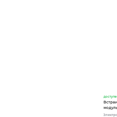
доступе
Встра
модул
Электр