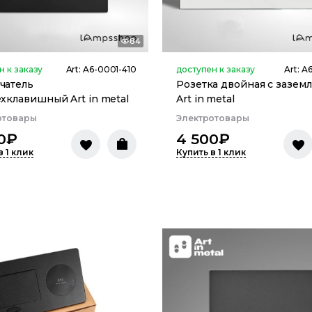
84
н к заказу
Art:
A6-0001-410
доступен к заказу
Art:
A6
чатель
Розетка двойная с зазем
хклавишный Art in metal
Art in metal
отовары
Электротовары
0
₽
4 500
₽
в 1 клик
Купить в 1 клик