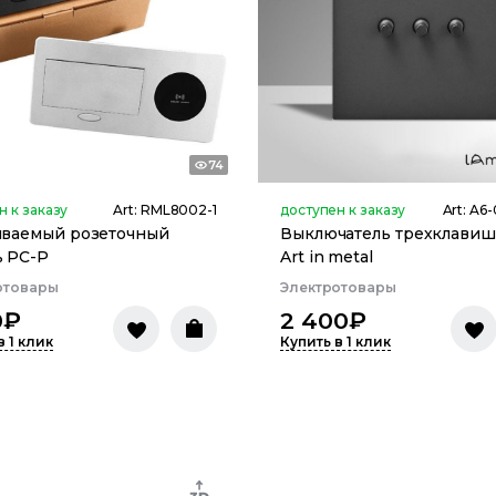
74
н к заказу
Art:
RML8002-1
доступен к заказу
Art:
A6-
иваемый розеточный
Выключатель трехклави
ь PC-P
Art in metal
отовары
Электротовары
0
₽
2 400
₽
в 1 клик
Купить в 1 клик