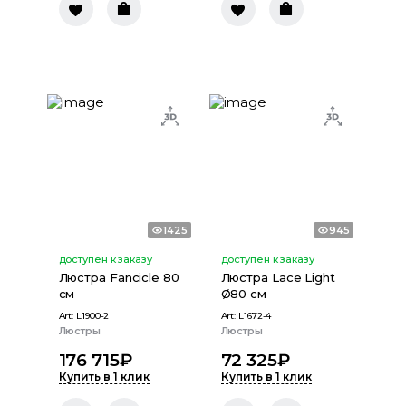
1425
945
доступен к заказу
доступен к заказу
Люстра Fancicle 80
Люстра Lace Light
cм
Ø80 см
Art:
L1900-2
Art:
L1672-4
Люстры
Люстры
176 715
₽
72 325
₽
Купить в 1 клик
Купить в 1 клик