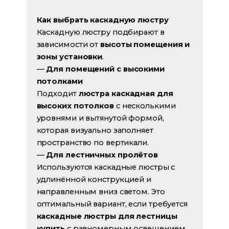
Как выбрать каскадную люстру
Каскадную люстру подбирают в
зависимости от
высоты помещения и
зоны установки
.
—
Для помещений с высокими
потолками
Подходит
люстра каскадная для
высоких потолков
с несколькими
уровнями и вытянутой формой,
которая визуально заполняет
пространство по вертикали.
—
Для лестничных пролётов
Используются каскадные люстры с
удлинённой конструкцией и
направленным вниз светом. Это
оптимальный вариант, если требуется
каскадные люстры для лестницы
купить
с равномерным освещением