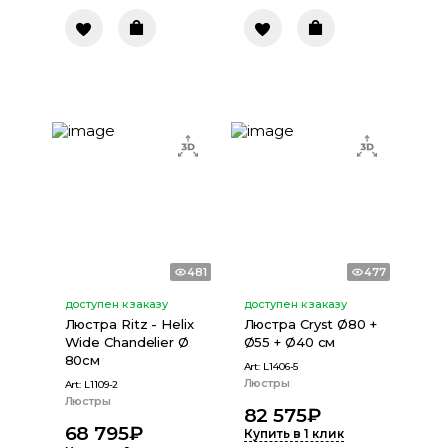
481
477
доступен к заказу
доступен к заказу
Люстра Ritz - Helix
Люстра Cryst Ø80 +
Wide Chandelier Ø
Ø55 + Ø40 см
80см
Art:
L1406-5
Люстры
Art:
L1109-2
Люстры
82 575
₽
68 795
₽
Купить в 1 клик