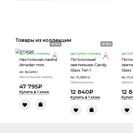
Товары из коллекции
154
194
доступен к заказу
доступен к заказу
доступ
Настольная лампа
Потолочный
Пото
Amader mini
светильник Candy
свети
Glass Тип 1
Glass
Art:
NL5203-1
Настольные лампы
Art:
PL3303-12
Art:
PL3
Светильники
Свети
47 795
₽
12 840
₽
12 
Купить в 1 клик
Купить в 1 клик
Купит