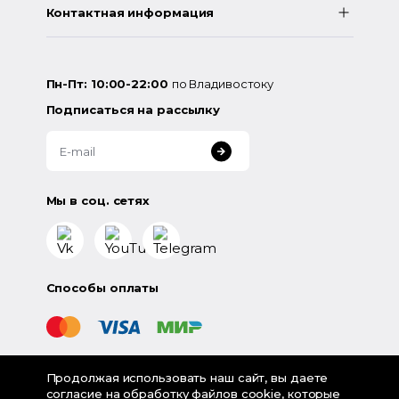
Контактная информация
Пн-Пт: 10:00-22:00
по Владивостоку
Подписаться на рассылку
Мы в соц. сетях
Способы оплаты
Продолжая использовать наш сайт, вы даете
©
2026
«LampsShop» - интернет-магазин люстр и
согласие на
обработку файлов cookie
, которые