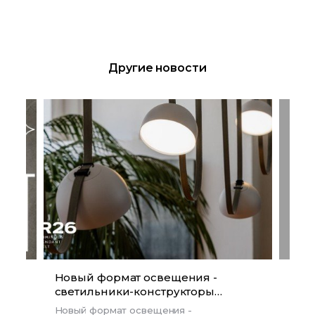
Другие новости
Новый формат освещения -
Осв
светильники-конструкторы
что
Luminous pendant belt R26
Новый формат освещения -
Чаще