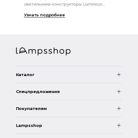
светильники-конструкторы Luminous
поме
pendant belt R26
прод
Узнать подробнее
Узна
особ
Каталог
Спецпредложения
Покупателям
Lampsshop