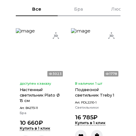
Все
Бра
Люстры
3023
1778
доступен к заказу
В наличии:
1
шт
Настенный
Подвесной
светильник Plato Ø
светильник Treby 1
15 см
Art:
PDL2210-1
Светильники
Art:
B4273-11
Бра
16 785
₽
10 660
₽
Купить в 1 клик
Купить в 1 клик