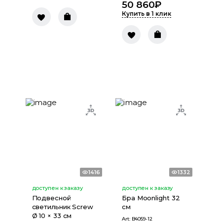
50 860
₽
Купить в 1 клик
1416
1332
доступен к заказу
доступен к заказу
Подвесной
Бра Moonlight 32
светильник Screw
см
Ø 10 × 33 см
Art:
B4059-12