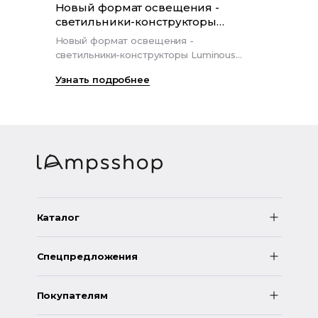
Новый формат освещения -
Осв
светильники-конструкторы
что
Luminous pendant belt R26
Новый формат освещения -
Чаще
светильники-конструкторы Luminous
поме
pendant belt R26
прод
Узнать подробнее
Узна
особ
Каталог
Спецпредложения
Покупателям