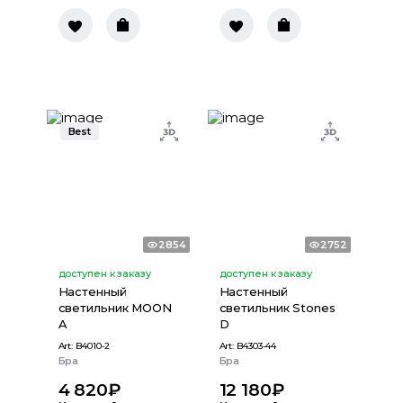
Best
2854
2752
доступен к заказу
доступен к заказу
Настенный
Настенный
светильник MOON
светильник Stones
A
D
Art:
B4010-2
Art:
B4303-44
Бра
Бра
4 820
₽
12 180
₽