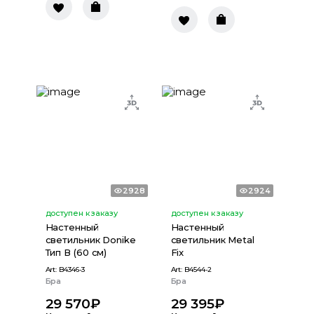
2928
2924
доступен к заказу
доступен к заказу
Настенный
Настенный
светильник Donike
светильник Metal
Тип В (60 см)
Fix
Art:
B4346-3
Art:
B4544-2
Бра
Бра
29 570
₽
29 395
₽