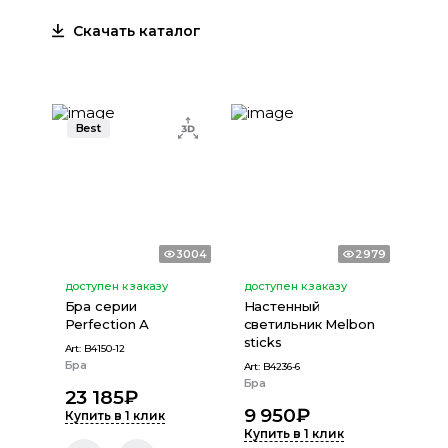
Скачать каталог
Best
3004
2979
доступен к заказу
доступен к заказу
Бра серии
Настенный
Perfection А
светильник Melbon
sticks
Art:
B4150-12
Бра
Art:
B4236-6
Бра
23 185
₽
9 950
₽
Купить в 1 клик
Купить в 1 клик