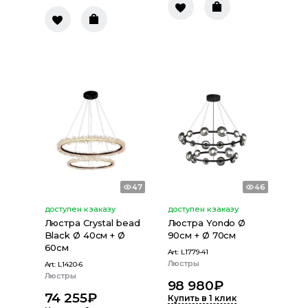
47
46
доступен к заказу
доступен к заказу
Люстра Crystal bead
Люстра Yondo Ø
Black Ø 40см + Ø
90см + Ø 70cм
60см
Art:
L1779-41
Люстры
Art:
L1420-6
Люстры
98 980
₽
74 255
₽
Купить в 1 клик