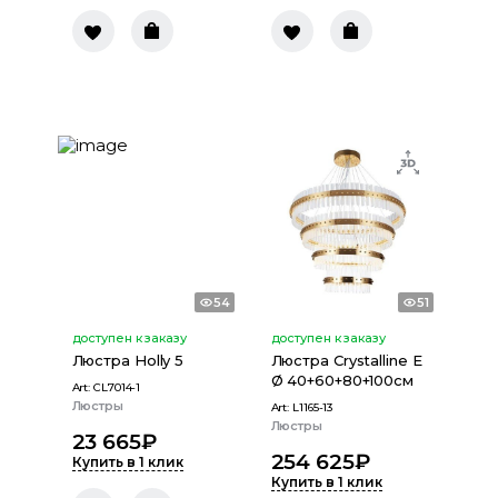
54
51
доступен к заказу
доступен к заказу
Люстра Holly 5
Люстра Crystalline E
Ø 40+60+80+100см
Art:
CL7014-1
Люстры
Art:
L1165-13
Люстры
23 665
₽
254 625
₽
Купить в 1 клик
Купить в 1 клик