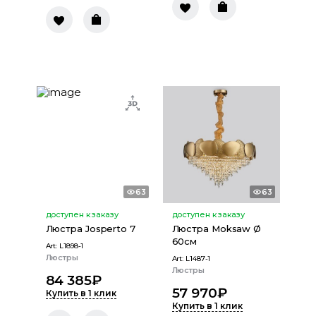
63
63
доступен к заказу
доступен к заказу
Люстра Josperto 7
Люстра Moksaw Ø
60см
Art:
L1898-1
Люстры
Art:
L1487-1
Люстры
84 385
₽
57 970
₽
Купить в 1 клик
Купить в 1 клик