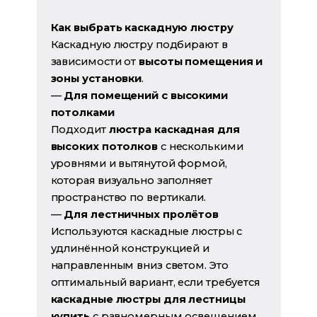
Как выбрать каскадную люстру
Каскадную люстру подбирают в
зависимости от
высоты помещения и
зоны установки
.
—
Для помещений с высокими
потолками
Подходит
люстра каскадная для
высоких потолков
с несколькими
уровнями и вытянутой формой,
которая визуально заполняет
пространство по вертикали.
—
Для лестничных пролётов
Используются каскадные люстры с
удлинённой конструкцией и
направленным вниз светом. Это
оптимальный вариант, если требуется
каскадные люстры для лестницы
купить
с равномерным освещением