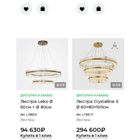
59
58
доступен к заказу
доступен к заказу
Люстра Leko Ø
Люстра Crystalline E
60см + Ø 80см
Ø 60+80+100см
Art:
L1583-5
Art:
L1165-11
Люстры
Люстры
94 630
₽
294 600
₽
Купить в 1 клик
Купить в 1 клик