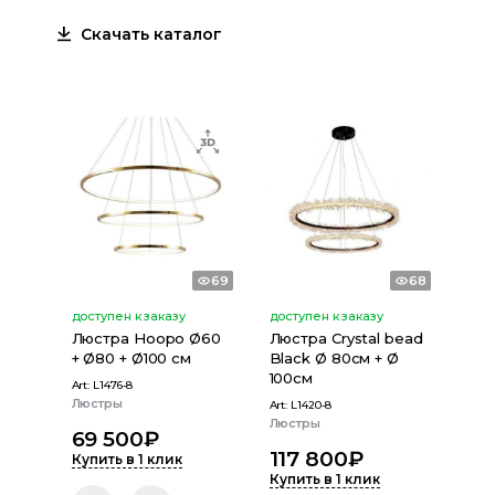
Скачать каталог
69
68
доступен к заказу
доступен к заказу
Люстра Hoopo Ø60
Люстра Crystal bead
+ Ø80 + Ø100 см
Black Ø 80см + Ø
100см
Art:
L1476-8
Люстры
Art:
L1420-8
Люстры
69 500
₽
117 800
₽
Купить в 1 клик
Купить в 1 клик