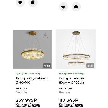
51
51
доступен к заказу
доступен к заказу
Люстра Crystalline E
Люстра Leko Ø
Ø 80+100
80см + Ø 100см
Art:
L1165-8
Art:
L1583-6
Люстры
Люстры
257 975
₽
117 345
₽
Купить в 1 клик
Купить в 1 клик