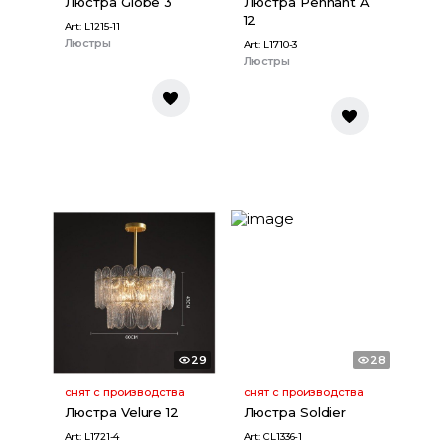
Люстра Globe 3
Люстра Pennant A
12
Art:
L1215-11
Люстры
Art:
L1710-3
Люстры
29
28
снят с производства
снят с производства
Люстра Velure 12
Люстра Soldier
Art:
L1721-4
Art:
CL1336-1