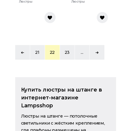
Люстры
Люстры
21
22
23
...
Купить люстры на штанге в
интернет-магазине
Lampsshop
Люстры на штанге — потолочные
светильники с жёстким креплением,
где плафоны размещены на