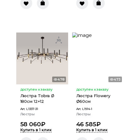
478
473
доступен к заказу
доступен к заказу
Люстра Tobra Ø
Люстра Flowery
180см 12+12
Ø60см
Art:
L1337-31
Art:
L1914-1
Люстры
Люстры
58 060
₽
46 585
₽
Купить в 1 клик
Купить в 1 клик