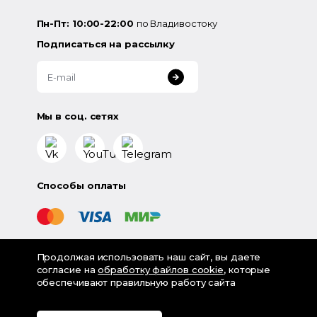
Пн-Пт: 10:00-22:00
по Владивостоку
Подписаться на рассылку
Мы в соц. сетях
Способы оплаты
Продолжая использовать наш сайт, вы даете
©
2026
«LampsShop» - интернет-магазин люстр и
согласие на
обработку файлов cookie
, которые
светильников
обеспечивают правильную работу сайта
Разработка - Digital-агентство House