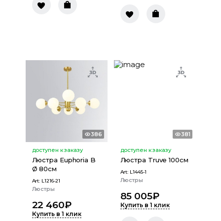
386
381
доступен к заказу
доступен к заказу
Люстра Euphoria B
Люстра Truve 100см
Ø 80см
Art:
L1445-1
Люстры
Art:
L1216-21
Люстры
85 005
₽
22 460
₽
Купить в 1 клик
Купить в 1 клик