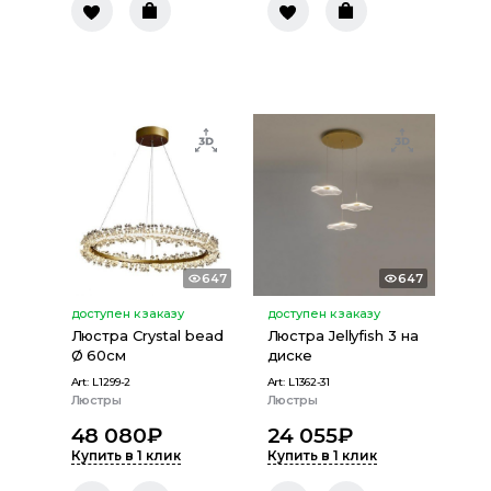
647
647
доступен к заказу
доступен к заказу
Люстра Crystal bead
Люстра Jellyfish 3 на
Ø 60см
диске
Art:
L1299-2
Art:
L1362-31
Люстры
Люстры
48 080
₽
24 055
₽
Купить в 1 клик
Купить в 1 клик