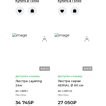
Купить в 1 клик
Купить в 1 клик
620
619
доступен к заказу
доступен к заказу
Люстра Layering
Люстра серии
24w
AERIAL Ø 60 см
Art:
L1609-1
Art:
L1267-22
Люстры
Люстры
34 745
₽
27 050
₽