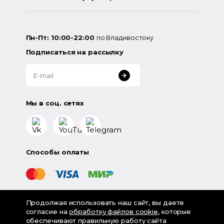
Пн-Пт: 10:00-22:00
по Владивостоку
Подписаться на рассылку
Мы в соц. сетях
Способы оплаты
Продолжая использовать наш сайт, вы даете
©
2026
«LampsShop» - интернет-магазин люстр и
согласие на
обработку файлов cookie
, которые
светильников
обеспечивают правильную работу сайта