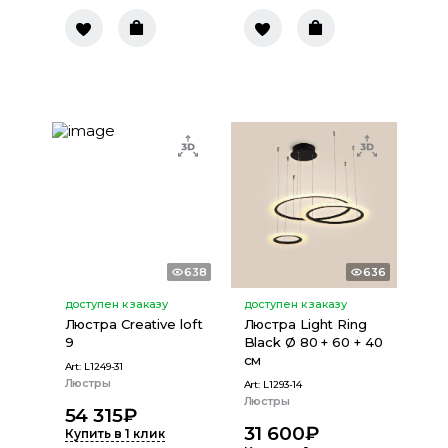
638
636
доступен к заказу
доступен к заказу
Люстра Creative loft
Люстра Light Ring
9
Black Ø 80 + 60 + 40
см
Art:
L1249-31
Люстры
Art:
L1293-14
Люстры
54 315
₽
31 600
₽
Купить в 1 клик