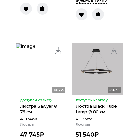
Купить в 1 клик
635
633
доступен к заказу
доступен к заказу
Люстра Sawyer Ø
Люстра Black Tube
76 см
Lamp Ø 80 см
Art:
L1449-2
Art:
L1857-2
Люстры
Люстры
47 745
₽
51 540
₽