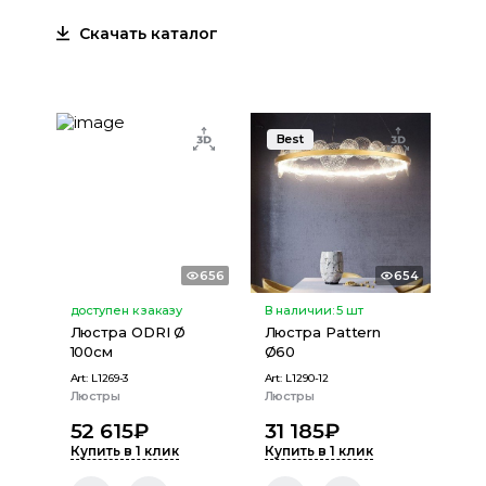
Скачать каталог
Best
656
654
доступен к заказу
В наличии:
5
шт
Люстра ODRI Ø
Люстра Pattern
100см
Ø60
Art:
L1269-3
Art:
L1290-12
Люстры
Люстры
52 615
₽
31 185
₽
Купить в 1 клик
Купить в 1 клик