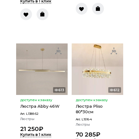
Купить в 1 клик
613
612
доступен к заказу
доступен к заказу
Люстра Abby 46W
Люстра Pliso
80*30см
Art:
L1389-52
Люстры
Art:
L1516-4
Люстры
21 250
₽
70 285
₽
Купить в 1 клик