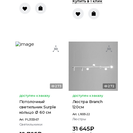
Купить в 1 клик
273
272
доступен к заказу
доступен к заказу
Потолочный
Люстра Branch
светильник Surple
120см
кольцо Ø 60 см
Art:
L1693-22
Люстры
Art:
PL3133-67
Светильники
31 645
₽