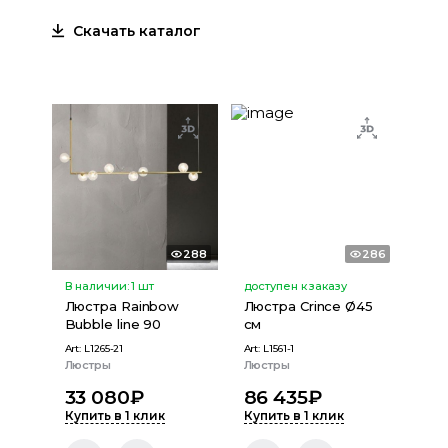
Скачать каталог
288
286
В наличии:
1
шт
доступен к заказу
Люстра Rainbow
Люстра Crince Ø45
Bubble line 90
см
Art:
L1265-21
Art:
L1561-1
Люстры
Люстры
33 080
₽
86 435
₽
Купить в 1 клик
Купить в 1 клик