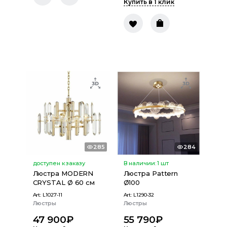
Купить в 1 клик
285
284
доступен к заказу
В наличии:
1
шт
Люстра MODERN
Люстра Pattern
CRYSTAL Ø 60 см
Ø100
Art:
L1027-11
Art:
L1290-32
Люстры
Люстры
47 900
₽
55 790
₽