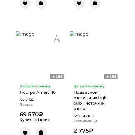
285
285
доступен к заказу
доступен к заказу
Люстра Amerci 10
Подвесной
светильник Light
Art:
L1422-4
bulb 1 источник
Люстры
света
69 570
₽
Art:
PDL2119-1
Купить в 1 клик
Светильники
2 775
₽