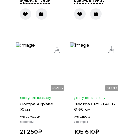
Купить в 1 клик
Купить в 1 клик
283
283
доступен к заказу
доступен к заказу
Люстра Airplane
Люстра CRYSTAL B
70см
Ø 60 см
Art:
CL7039-24
Art:
L1198-2
Люстры
Люстры
21 250
₽
105 610
₽