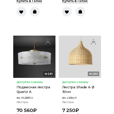
Купить в 1 клик
Купить в 1 клик
281
280
доступен к заказу
доступен к заказу
Подвесная люстра
Люстра Shade A Ø
Quartz A
30см
Art:
PL3057-2
Art:
L1054-11
Люстры
Люстры
70 560
₽
7 250
₽