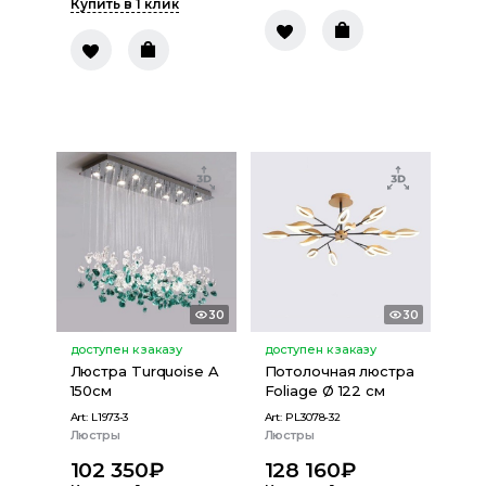
Купить в 1 клик
30
30
доступен к заказу
доступен к заказу
Люстра Turquoise A
Потолочная люстра
150см
Foliage Ø 122 см
Art:
L1973-3
Art:
PL3078-32
Люстры
Люстры
102 350
₽
128 160
₽