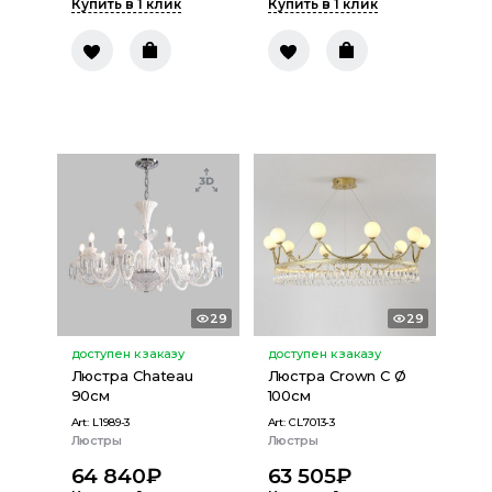
Купить в 1 клик
Купить в 1 клик
29
29
доступен к заказу
доступен к заказу
Люстра Chateau
Люстра Crown C Ø
90см
100см
Art:
L1989-3
Art:
CL7013-3
Люстры
Люстры
64 840
₽
63 505
₽