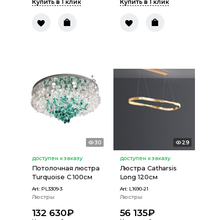
Купить в 1 клик
Купить в 1 клик
30
29
доступен к заказу
доступен к заказу
Потолочная люстра
Люстра Catharsis
Turquoise C 100см
Long 120см
Art:
PL3309-3
Art:
L1690-21
Люстры
Люстры
132 630
₽
56 135
₽