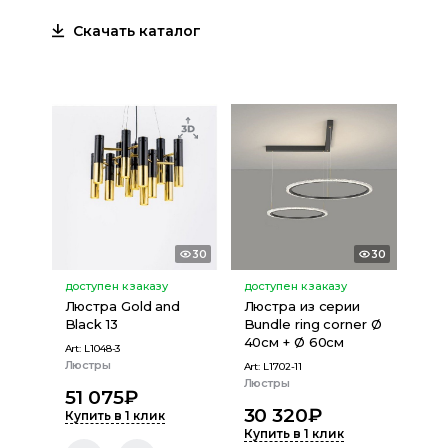
Скачать каталог
30
30
доступен к заказу
доступен к заказу
Люстра Gold and
Люстра из серии
Black 13
Bundle ring corner Ø
40см + Ø 60см
Art:
L1048-3
Люстры
Art:
L1702-11
Люстры
51 075
₽
30 320
₽
Купить в 1 клик
Купить в 1 клик