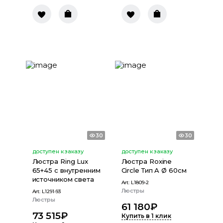
30
30
доступен к заказу
доступен к заказу
Люстра Ring Lux
Люстра Roxine
65+45 с внутренним
Circle Тип A Ø 60cм
источником света
Art:
L1809-2
Люстры
Art:
L1291-93
Люстры
61 180
₽
73 515
₽
Купить в 1 клик