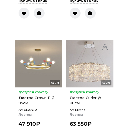
Купить в 1 клик
Купить в 1 клик
29
29
доступен к заказу
доступен к заказу
Люстра Crown E Ø
Люстра Curler Ø
95см
80см
Art:
CL7046-2
Art:
L1977-3
Люстры
Люстры
47 910
₽
63 550
₽