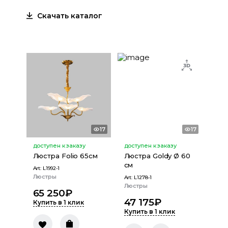
Скачать каталог
17
17
доступен к заказу
доступен к заказу
Люстра Folio 65см
Люстра Goldy Ø 60
см
Art:
L1992-1
Люстры
Art:
L1278-1
Люстры
65 250
₽
47 175
₽
Купить в 1 клик
Купить в 1 клик