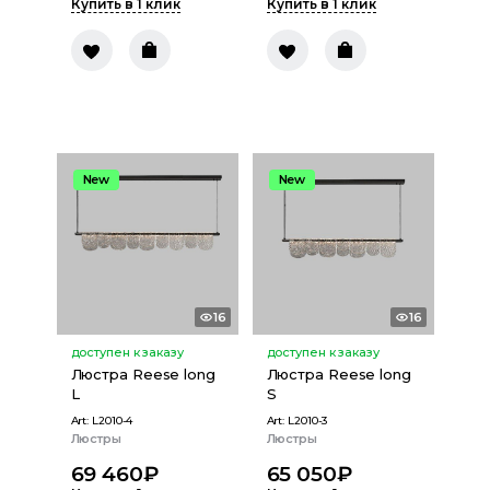
Купить в 1 клик
Купить в 1 клик
New
New
16
16
доступен к заказу
доступен к заказу
Люстра Reese long
Люстра Reese long
L
S
Art:
L2010-4
Art:
L2010-3
Люстры
Люстры
69 460
₽
65 050
₽