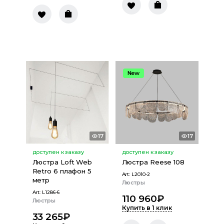
New
17
17
доступен к заказу
доступен к заказу
Люстра Loft Web
Люстра Reese 108
Retro 6 плафон 5
Art:
L2010-2
метр
Люстры
Art:
L1286-6
110 960
₽
Люстры
Купить в 1 клик
33 265
₽