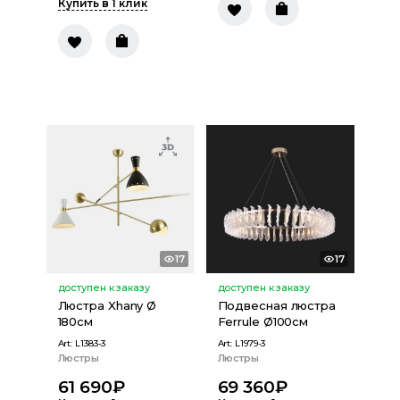
Купить в 1 клик
17
17
доступен к заказу
доступен к заказу
Люстра Xhany Ø
Подвесная люстра
180см
Ferrule Ø100см
Art:
L1383-3
Art:
L1979-3
Люстры
Люстры
61 690
₽
69 360
₽