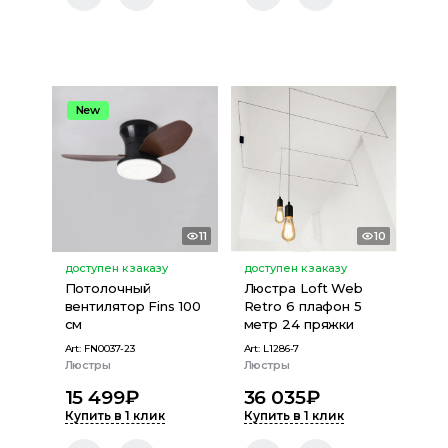
New
11
10
доступен к заказу
доступен к заказу
Потолочный
Люстра Loft Web
вентилятор Fins 100
Retro 6 плафон 5
см
метр 24 пряжки
Art:
FN0037-23
Art:
L1286-7
Люстры
Люстры
15 499
₽
36 035
₽
Купить в 1 клик
Купить в 1 клик