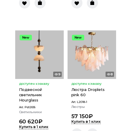
New
New
9
8
доступен к заказу
доступен к заказу
Подвесной
Люстра Droplets
светильник
pink 60
Hourglass
Art:
L2018-1
Люстры
Art:
Pdl2696
Светильники
57 150
₽
60 620
₽
Купить в 1 клик
Купить в 1 клик