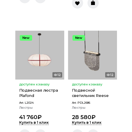
New
New
12
12
доступен к заказу
доступен к заказу
Подвесная люстра
Подвесной
Plafond
светильник Reese
Art:
L2024
Art:
PDL2686
Люстры
Люстры
41 760
₽
28 580
₽
Купить в 1 клик
Купить в 1 клик