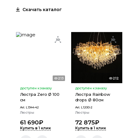
Скачать каталог
213
212
доступен к заказу
доступен к заказу
Люстра Zero Ø 100
Люстра Rainbow
см
drops Ø 80см
Art:
L1344-42
Art:
L1200-2
Люстры
Люстры
61 690
₽
72 875
₽
Купить в 1 клик
Купить в 1 клик