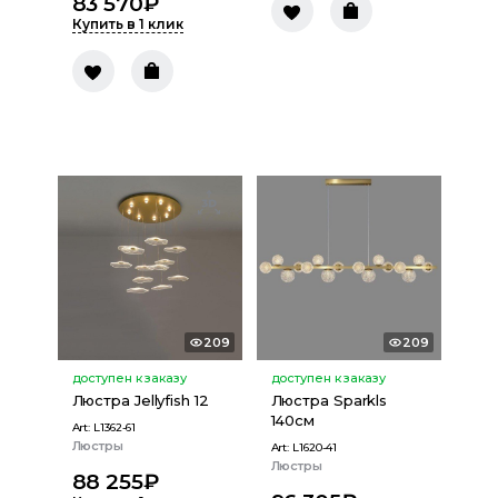
83 570
₽
Купить в 1 клик
209
209
доступен к заказу
доступен к заказу
Люстра Jellyfish 12
Люстра Sparkls
140см
Art:
L1362-61
Люстры
Art:
L1620-41
Люстры
88 255
₽