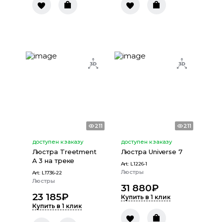
211
211
доступен к заказу
доступен к заказу
Люстра Treetment
Люстра Universe 7
A 3 на треке
Art:
L1226-1
Люстры
Art:
L1736-22
Люстры
31 880
₽
23 185
₽
Купить в 1 клик
Купить в 1 клик