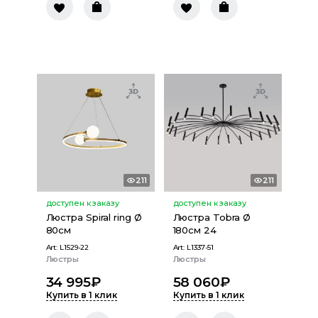
211
211
доступен к заказу
доступен к заказу
Люстра Spiral ring Ø
Люстра Tobra Ø
80см
180см 24
Art:
L1529-22
Art:
L1337-51
Люстры
Люстры
34 995
₽
58 060
₽
Купить в 1 клик
Купить в 1 клик