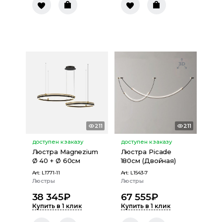
211
211
доступен к заказу
доступен к заказу
Люстра Magnezium
Люстра Picade
Ø 40 + Ø 60см
180см (Двойная)
Art:
L1771-11
Art:
L1543-7
Люстры
Люстры
38 345
₽
67 555
₽
Купить в 1 клик
Купить в 1 клик