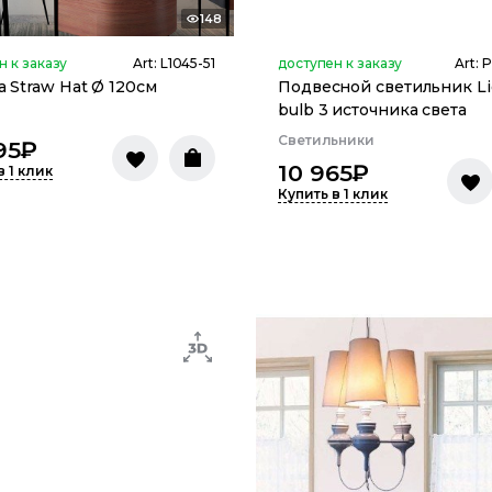
148
н к заказу
Art:
L1045-51
доступен к заказу
Art:
P
 Straw Hat Ø 120см
Подвесной светильник Li
bulb 3 источника света
ы
Светильники
95
₽
10 965
₽
в 1 клик
Купить в 1 клик