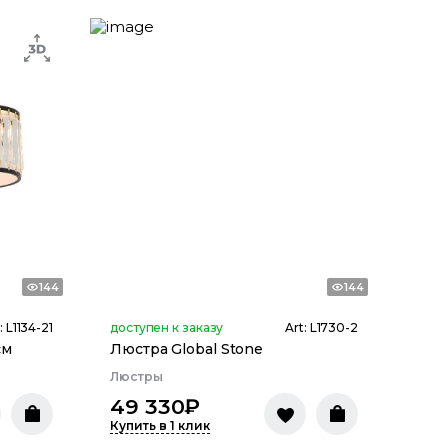
144
144
:
L1134-21
доступен к заказу
Art:
L1730-2
см
Люстра Global Stone
Люстры
49 330
₽
Купить в 1 клик