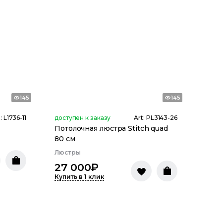
145
145
t:
L1736-11
доступен к заказу
Art:
PL3143-26
Потолочная люстра Stitch quad
80 см
Люстры
27 000
₽
Купить в 1 клик