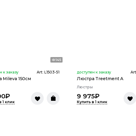
145
н к заказу
Art:
L1503-51
доступен к заказу
Ar
 Mileva 150см
Люстра Treetment A
ы
Люстры
00
₽
9 975
₽
в 1 клик
Купить в 1 клик