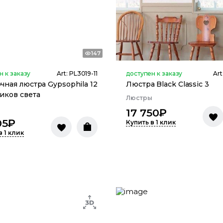
147
н к заказу
Art:
PL3019-11
доступен к заказу
Art
чная люстра Gypsophila 12
Люстра Black Classic 3
иков света
Люстры
ы
17 750
₽
05
₽
Купить в 1 клик
в 1 клик