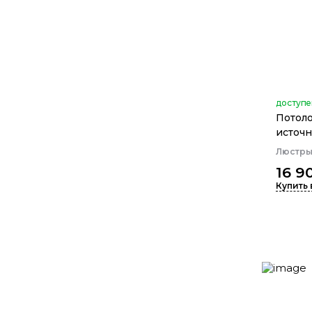
доступе
Потоло
источн
Люстр
16 9
Купить 