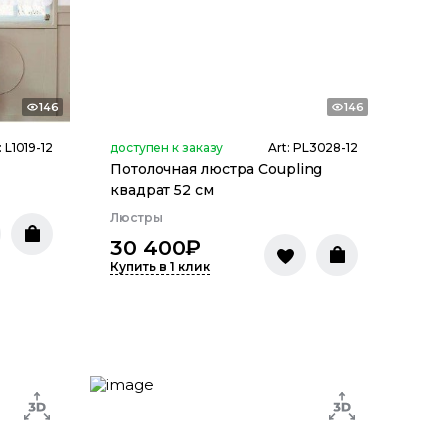
146
146
:
L1019-12
доступен к заказу
Art:
PL3028-12
Потолочная люстра Coupling
квадрат 52 см
Люстры
30 400
₽
Купить в 1 клик