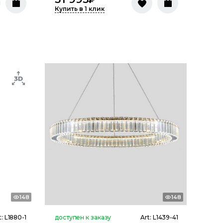
Купить в 1 клик
148
148
t:
L1880-1
доступен к заказу
Art:
L1439-41