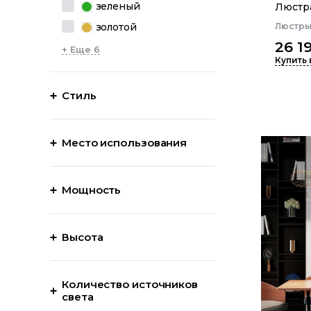
зеленый
Люстра
золотой
Люстр
26 1
+ Еще 6
Купить 
Стиль
Место использования
Мощность
Высота
Количество источников
света