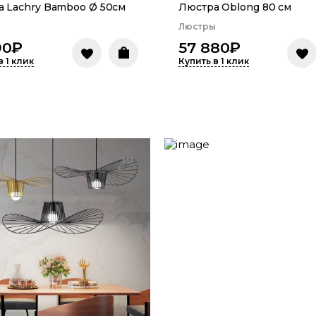
 Lachry Bamboo Ø 50см
Люстра Oblong 80 см
ы
Люстры
90
₽
57 880
₽
в 1 клик
Купить в 1 клик