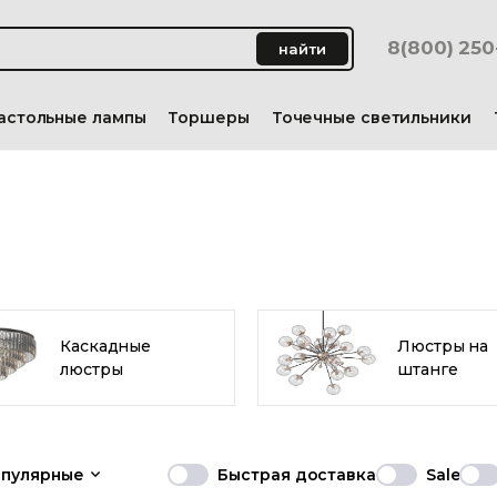
8(800) 25
найти
астольные лампы
Торшеры
Точечные светильники
Каскадные
Люстры на
люстры
штанге
опулярные
Быстрая доставка
Sale