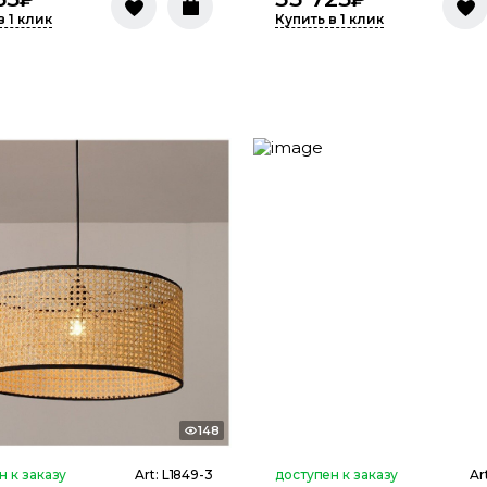
в 1 клик
Купить в 1 клик
148
н к заказу
Art:
L1849-3
доступен к заказу
Ar