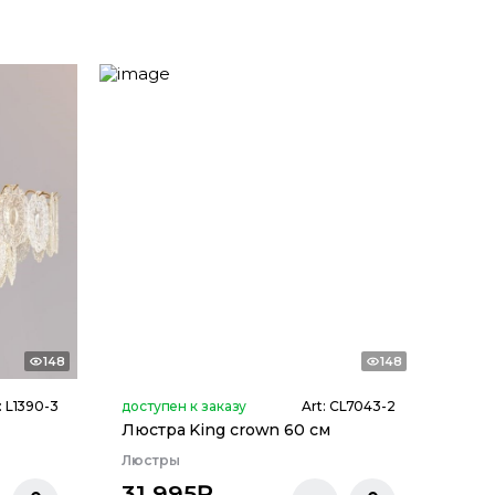
148
148
:
L1390-3
доступен к заказу
Art:
CL7043-2
Люстра King crown 60 см
Люстры
31 995
₽