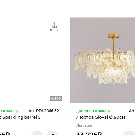
149
н к заказу
Art:
PDL2066-52
доступен к заказу
Art
 Sparkling barrel 5
Люстра Gloval Ø 60см
ы
Люстры
65
₽
33 725
₽