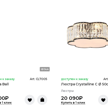
144
н к заказу
Art:
CL7005
доступен к заказу
Art
 Ball
Люстра Crystalline C Ø 50
ы
Люстры
00
₽
20 090
₽
в 1 клик
Купить в 1 клик