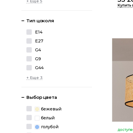
+ Еще 5
Купить 
Тип цоколя
E14
E27
G4
G9
G44
+ Еще 3
Выбор цвета
бежевый
белый
голубой
доступе