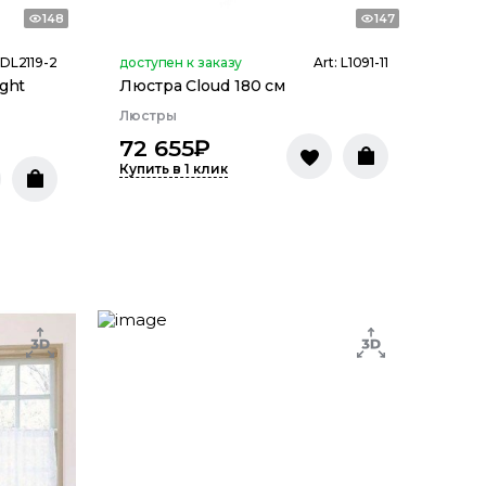
148
147
DL2119-2
доступен к заказу
Art:
L1091-11
ght
Люстра Cloud 180 см
Люстры
72 655
₽
Купить в 1 клик