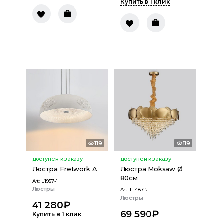
Купить в 1 клик
119
119
доступен к заказу
доступен к заказу
Люстра Fretwork A
Люстра Moksaw Ø
80см
Art:
L1957-1
Люстры
Art:
L1487-2
Люстры
41 280
₽
69 590
₽
Купить в 1 клик