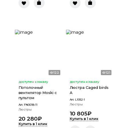
122
121
доступен к заказу
доступен к заказу
Потолочный
Люстра Caged birds
вентилятор Moski с
A
пультом
Art:
L1052-1
Люстры
Art:
FN0018-11
Люстры
10 805
₽
20 280
₽
Купить в 1 клик
Купить в 1 клик