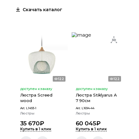
Скачать каталог
122
122
доступен к заказу
доступен к заказу
Люстра Screed
Люстра Stiklyarus A
wood
7 90см
Art:
L1493-1
Art:
L1694-44
Люстры
Люстры
35 670
₽
60 045
₽
Купить в 1 клик
Купить в 1 клик