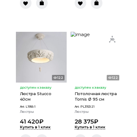
122
122
доступен к заказу
доступен к заказу
Люстра Stucco
Потолочная люстра
40см
Tornis Ø 95 см
Art:
L1956-1
Art:
PL3153-21
Люстры
Люстры
41 420
₽
28 375
₽
Купить в 1 клик
Купить в 1 клик