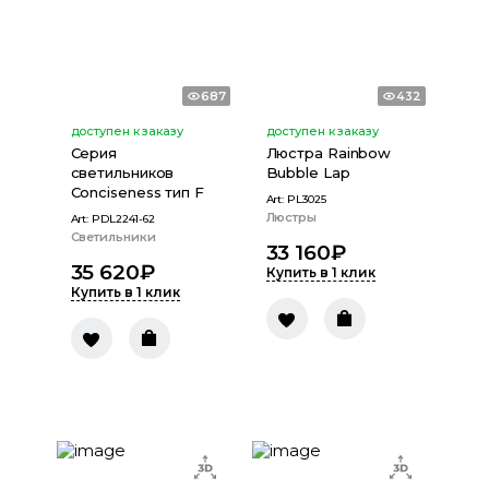
687
432
доступен к заказу
доступен к заказу
Серия
Люстра Rainbow
светильников
Bubble Lap
Conciseness тип F
Art:
PL3025
Люстры
Art:
PDL2241-62
Светильники
33 160
₽
35 620
₽
Купить в 1 клик
Купить в 1 клик