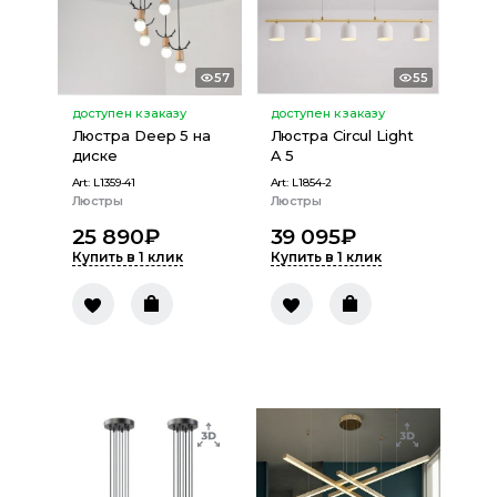
57
55
доступен к заказу
доступен к заказу
Люстра Deep 5 на
Люстра Circul Light
диске
A 5
Art:
L1359-41
Art:
L1854-2
Люстры
Люстры
25 890
₽
39 095
₽
Купить в 1 клик
Купить в 1 клик