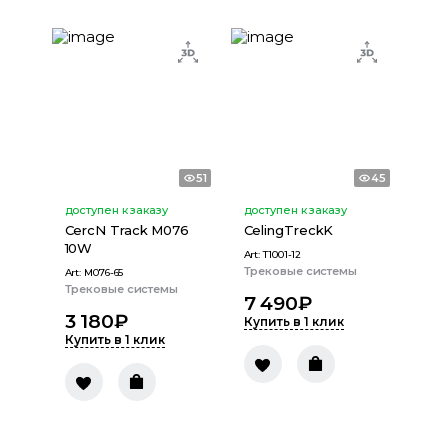
51
45
доступен к заказу
доступен к заказу
CercN Track M076
CelingTreckK
10W
Art:
T1001-12
Трековые системы
Art:
M076-65
Трековые системы
7 490
₽
3 180
₽
Купить в 1 клик
Купить в 1 клик