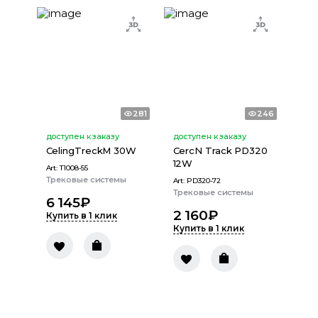
281
246
доступен к заказу
доступен к заказу
CelingTreckM 30W
CercN Track PD320
12W
Art:
T1008-55
Трековые системы
Art:
PD320-72
Трековые системы
6 145
₽
2 160
₽
Купить в 1 клик
Купить в 1 клик