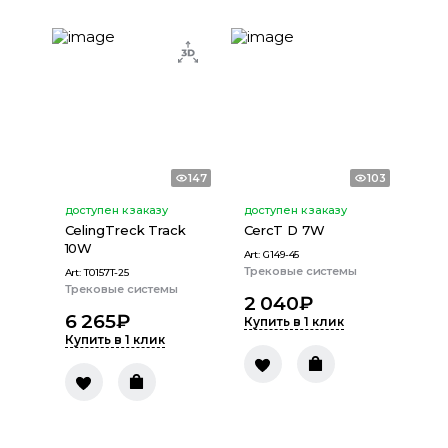
147
103
доступен к заказу
доступен к заказу
CelingTreck Track
CercT D 7W
10W
Art:
G149-45
Трековые системы
Art:
T0157T-25
Трековые системы
2 040
₽
6 265
₽
Купить в 1 клик
Купить в 1 клик