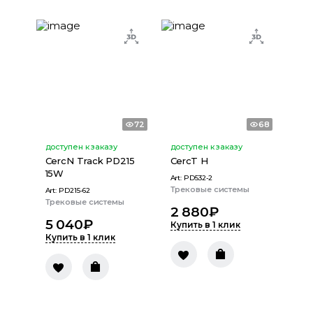
72
68
доступен к заказу
доступен к заказу
CercN Track PD215
CercT H
15W
Art:
PD532-2
Трековые системы
Art:
PD215-62
Трековые системы
2 880
₽
5 040
₽
Купить в 1 клик
Купить в 1 клик