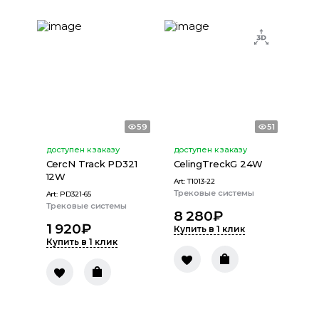
59
51
доступен к заказу
доступен к заказу
CercN Track PD321
CelingTreckG 24W
12W
Art:
T1013-22
Трековые системы
Art:
PD321-65
Трековые системы
8 280
₽
1 920
₽
Купить в 1 клик
Купить в 1 клик