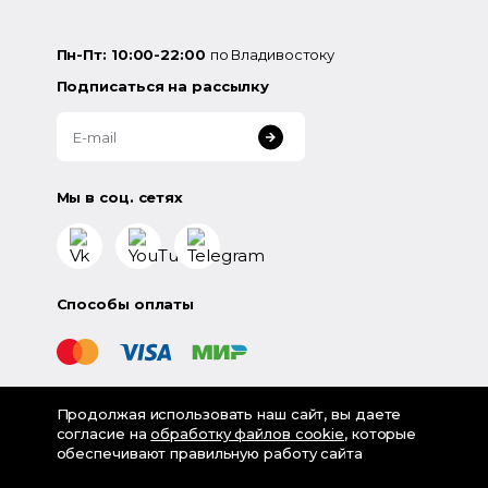
Пн-Пт: 10:00-22:00
по Владивостоку
Подписаться на рассылку
Мы в соц. сетях
Способы оплаты
Продолжая использовать наш сайт, вы даете
©
2026
«LampsShop» - интернет-магазин люстр и
согласие на
обработку файлов cookie
, которые
светильников
обеспечивают правильную работу сайта
Разработка - Digital-агентство House