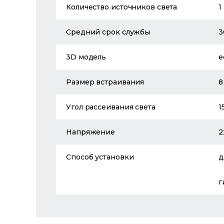
Количество источников света
1
Средний срок службы
3
3D модель
е
Размер встраивания
8
Угол рассеивания света
1
Напряжение
2
Способ установки
д
г