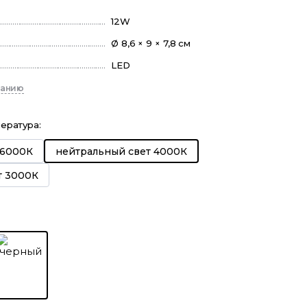
12W
Ø 8,6 × 9 × 7,8 см
LED
санию
пература
:
 6000К
нейтральный свет 4000К
т 3000К