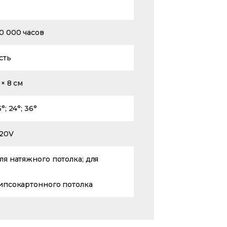
0 000 часов
сть
 × 8 см
5°; 24°; 36°
20V
ля натяжного потолка; для
ипсокартонного потолка