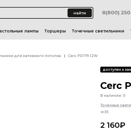
8(800) 25
найти
астольные лампы
Торшеры
Точечные светильники
льники для натяжного потолка
Cerc PD179 12W
доступен к зак
Cerc 
В наличии:
0
Точечные свет
35
2 160
₽