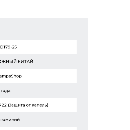
D179-25
ЮЖНЫЙ КИТАЙ
ampsShop
 года
P22 (Защита от капель)
люминий