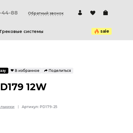
0-44-88
Обратный звонок
sale
Трековые системы
азу
В избранное
Поделиться
PD179 12W
ильники
Артикул:
PD179-25