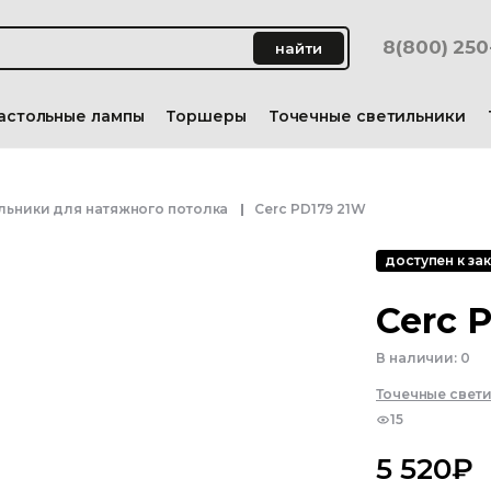
8(800) 25
найти
астольные лампы
Торшеры
Точечные светильники
льники для натяжного потолка
Cerc PD179 21W
доступен к зак
Cerc 
В наличии:
0
Точечные свет
15
5 520
₽