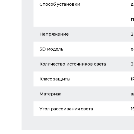
Способ установки
д
г
Напряжение
2
3D модель
е
Количество источников света
3
Класс защиты
I
Материал
а
Угол рассеивания света
1