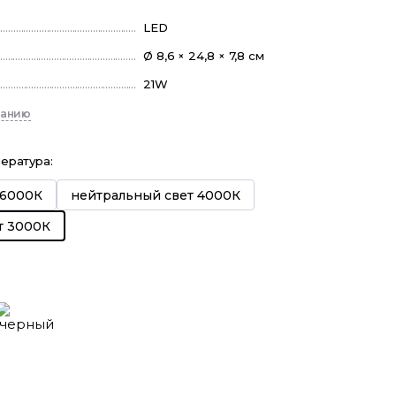
LED
Ø 8,6 × 24,8 × 7,8 см
21W
санию
пература
:
 6000К
нейтральный свет 4000К
т 3000К