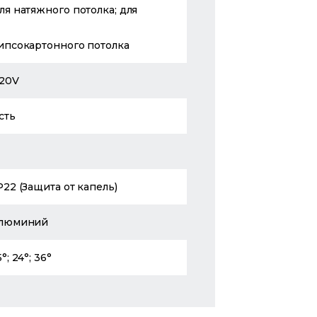
ля натяжного потолка; для
ипсокартонного потолка
20V
сть
P22 (Защита от капель)
люминий
5°; 24°; 36°