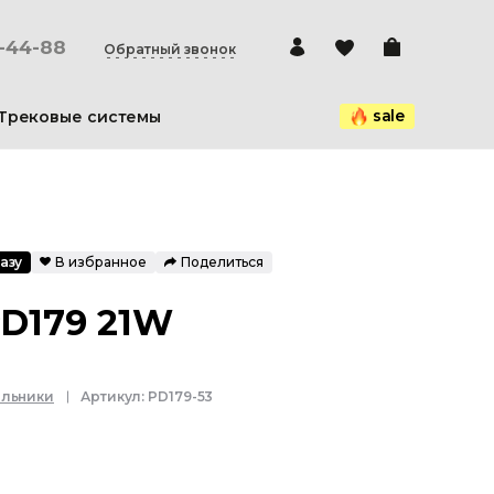
0-44-88
Обратный звонок
sale
Трековые системы
азу
В избранное
Поделиться
PD179 21W
ильники
Артикул:
PD179-53