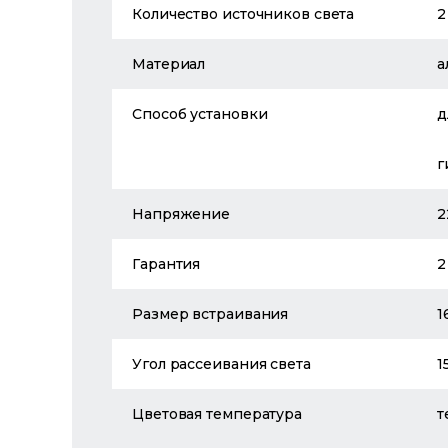
Количество источников света
2
Материал
а
Способ установки
д
г
Напряжение
2
Гарантия
2
Размер встраивания
1
Угол рассеивания света
1
Цветовая температура
т