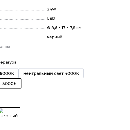
24W
LED
Ø 8,6 × 17 × 7,8 см
черный
санию
пература
:
 6000К
нейтральный свет 4000К
т 3000К