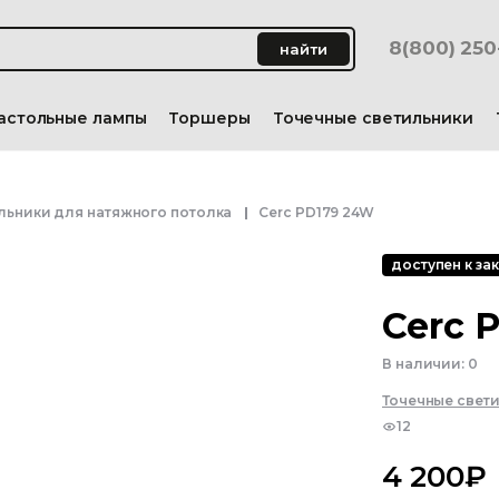
8(800) 25
найти
астольные лампы
Торшеры
Точечные светильники
льники для натяжного потолка
Cerc PD179 24W
доступен к зак
Cerc 
В наличии:
0
Точечные свет
12
4 200
₽