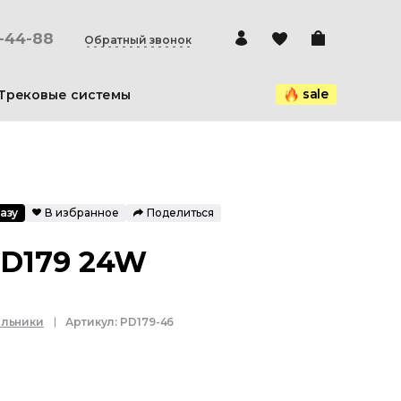
0-44-88
Обратный звонок
sale
Трековые системы
азу
В избранное
Поделиться
PD179 24W
ильники
Артикул:
PD179-46