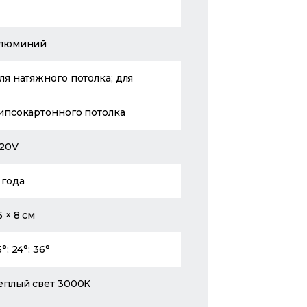
люминий
ля натяжного потолка; для
ипсокартонного потолка
20V
 года
6 × 8 см
5°; 24°; 36°
еплый свет 3000К