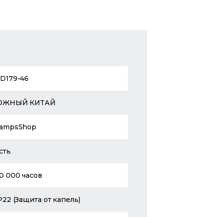
D179-46
ЮЖНЫЙ КИТАЙ
ampsShop
сть
0 000 часов
P22 (Защита от капель)