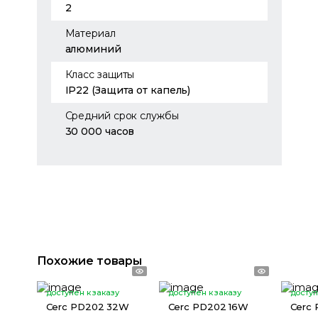
2
Материал
алюминий
Класс защиты
IP22 (Защита от капель)
Средний срок службы
30 000 часов
Похожие товары
доступен к заказу
доступен к заказу
доступ
Cerc PD202 32W
Cerc PD202 16W
Cerc