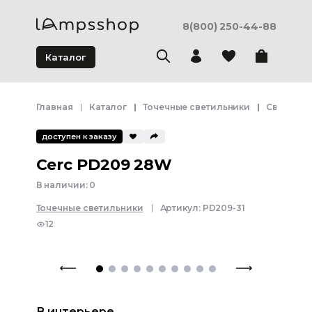
8(800) 250-44-88
Каталог
Главная
Каталог
Точечные светильники
Светодио
доступен к заказу
Cerc PD209 28W
В наличии:
0
Точечные светильники
Артикул:
PD209-31
12
В интерьере