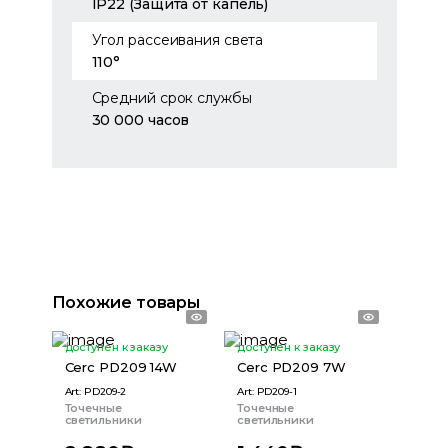
IP22 (Защита от капель)
Угол рассеивания света
110°
Средний срок службы
30 000 часов
Похожие товары
доступен к заказу
доступен к заказу
Cerc PD209 14W
Cerc PD209 7W
Art:
PD209-2
Art:
PD209-1
Точечные
Точечные
светильники
светильники