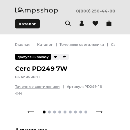
8(800) 250-44-88
Каталог
Главная
Каталог
Точечные светильники
Светильн
доступен к заказу
Cerc PD249 7W
В наличии:
0
Точечные светильники
Артикул:
PD249-16
14
В интерьере