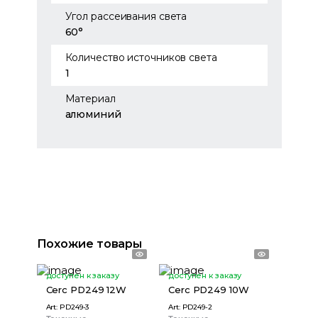
Угол рассеивания света
60°
Количество источников света
1
Материал
алюминий
Похожие товары
доступен к заказу
доступен к заказу
Cerc PD249 12W
Cerc PD249 10W
Art:
PD249-3
Art:
PD249-2