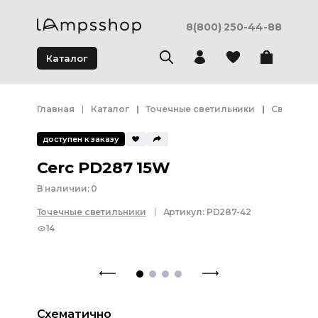
8(800) 250-44-88
Каталог
Главная
Каталог
Точечные светильники
Светодио
доступен к заказу
Cerc PD287 15W
В наличии:
0
Точечные светильники
Артикул:
PD287-42
14
Схематично