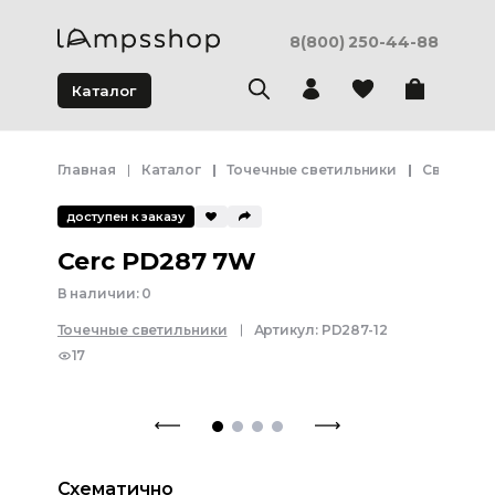
8(800) 250-44-88
Каталог
Главная
Каталог
Точечные светильники
Светодио
доступен к заказу
Cerc PD287 7W
В наличии:
0
Точечные светильники
Артикул:
PD287-12
17
Схематично