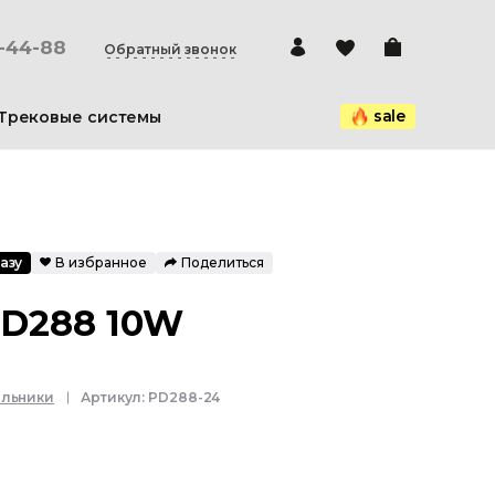
0-44-88
Обратный звонок
sale
Трековые системы
азу
В избранное
Поделиться
PD288 10W
ильники
Артикул:
PD288-24