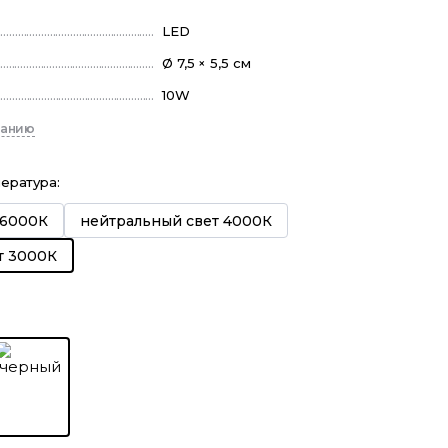
LED
Ø 7,5 × 5,5 см
10W
санию
пература
:
 6000К
нейтральный свет 4000К
т 3000К