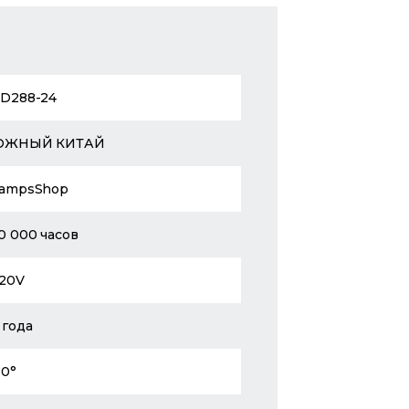
D288-24
ЮЖНЫЙ КИТАЙ
ampsShop
0 000 часов
20V
 года
10°