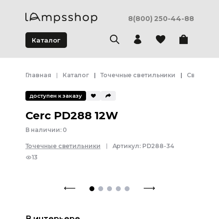
8(800) 250-44-88
Каталог
Главная
Каталог
Точечные светильники
Светодио
доступен к заказу
Cerc PD288 12W
В наличии:
0
Точечные светильники
Артикул:
PD288-34
13
В интерьере