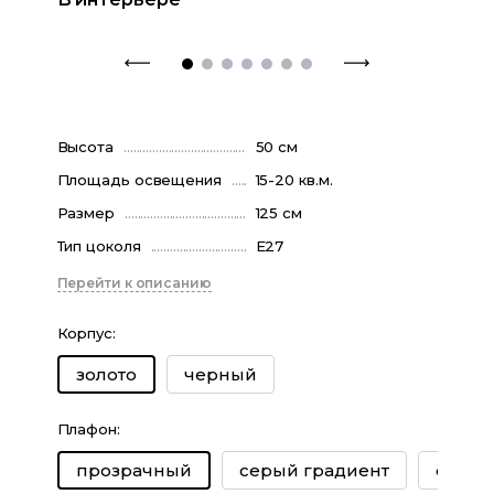
Высота
50 см
Площадь освещения
15-20 кв.м.
Размер
125 см
Тип цоколя
E27
Перейти к описанию
Корпус
:
черный
золото
Плафон
:
серый градиент
серый
прозрачный