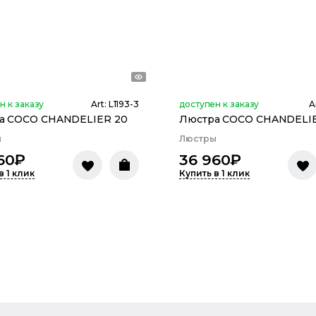
н к заказу
Art:
L1193-3
доступен к заказу
A
а COCO CHANDELIER 20
Люстра COCO CHANDELIE
ы
Люстры
60
₽
36 960
₽
в 1 клик
Купить в 1 клик