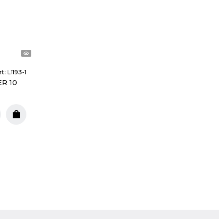
rt:
L1193-1
R 10