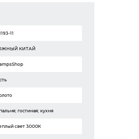
1193-11
ЮЖНЫЙ КИТАЙ
ampsShop
сть
олото
пальня; гостиная; кухня
еплый свет 3000К