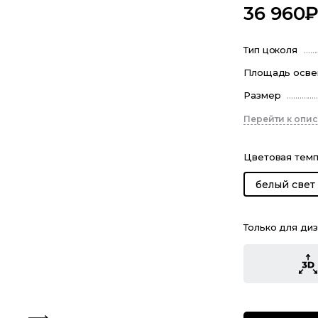
36 960
Тип цоколя
Площадь осв
Размер
Перейти к опи
Цветовая тем
белый свет
Только для ди