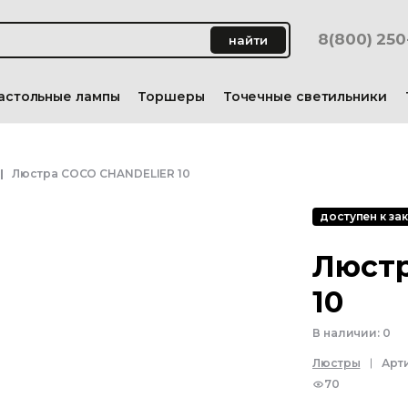
8(800) 25
найти
астольные лампы
Торшеры
Точечные светильники
Люстра COCO CHANDELIER 10
доступен к зак
Люст
10
В наличии:
0
Люстры
Арт
70