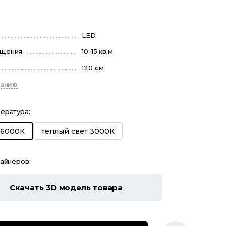
₽
LED
ещения
10-15 кв.м.
120 см
санию
пература
:
теплый свет 3000К
 6000К
зайнеров:
Скачать 3D модель товара