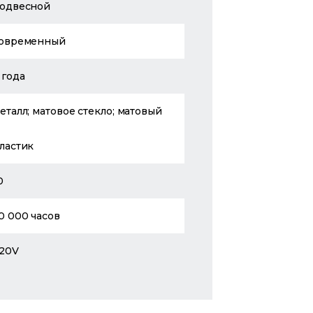
одвесной
овременный
 года
еталл; матовое стекло; матовый
ластик
0
0 000 часов
20V