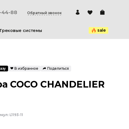
0-44-88
Обратный звонок
sale
Трековые системы
азу
В избранное
Поделиться
ра COCO CHANDELIER
икул:
L1193-11