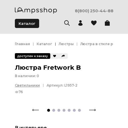
8(800) 250-44-88
Каталог
Главная
Каталог
Люстры
Люстра в стиле ретро
доступен к заказу
Люстра Fretwork B
В наличии:
0
Светильники
Артикул:
L1957-2
76
В интерьере