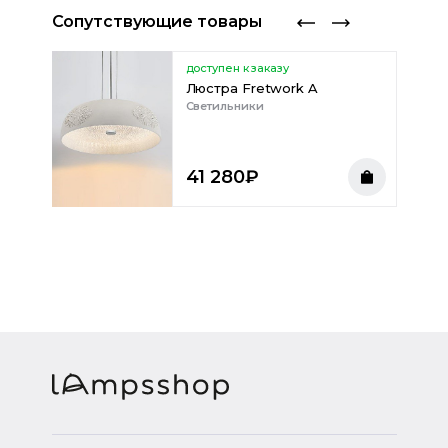
Сопутствующие товары
доступен к заказу
к
Люстра Fretwork A
Светильники
41 280
₽