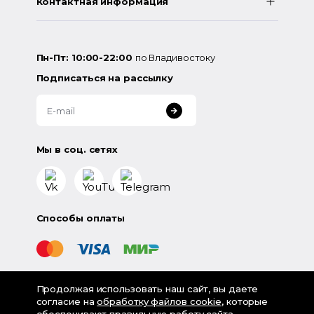
Контактная информация
Пн-Пт: 10:00-22:00
по Владивостоку
Подписаться на рассылку
Мы в соц. сетях
Способы оплаты
Продолжая использовать наш сайт, вы даете
©
2026
«LampsShop» - интернет-магазин люстр и
согласие на
обработку файлов cookie
, которые
светильников
обеспечивают правильную работу сайта