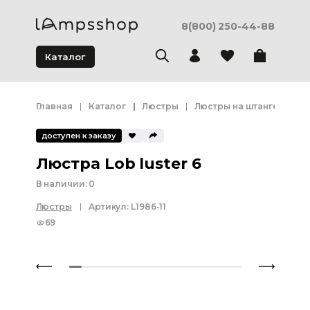
8(800) 250-44-88
Каталог
Главная
Каталог
Люстры
Люстры на штанге
Люс
доступен к заказу
Люстра Lob luster 6
В наличии:
0
Люстры
Артикул:
L1986-11
69