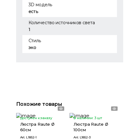
3D модель
есть
Количество источников света
1
Стиль
эко
Похожие товары
доступен к заказу
В наличии:
3
шт
Люстра Raute Ø
Люстра Raute Ø
60см
100см
Art:
L1852-1
Art:
L1852-3