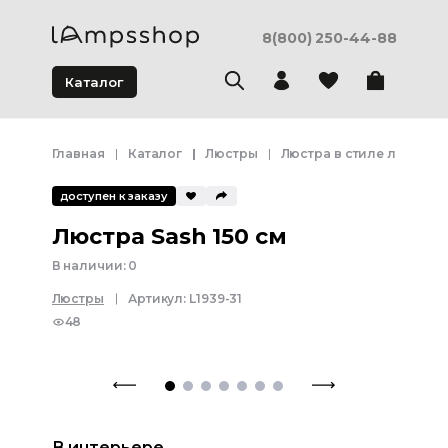
8(800) 250-44-88
Каталог
Главная
Каталог
Люстры
Люстра в стиле лофт
доступен к заказу
Люстра Sash 150 см
В наличии:
0
Люстры
Артикул:
L1939-31
48
В интерьере