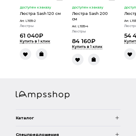
доступен к заказу
доступен к заказу
доступ
Люстра Sash 120 см
Люстра Sash 200
Люстр
см
Art:
L1939-2
Art:
L193
Люстры
Люстр
Art:
L1939-4
Люстры
61 040
₽
54 
84 160
₽
Купить в 1 клик
Купит
Купить в 1 клик
Каталог
Спецпредложения