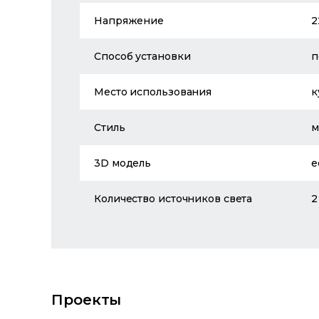
Напряжение
2
Способ установки
п
Место использования
к
Стиль
м
3D модель
е
Количество источников света
2
Проекты