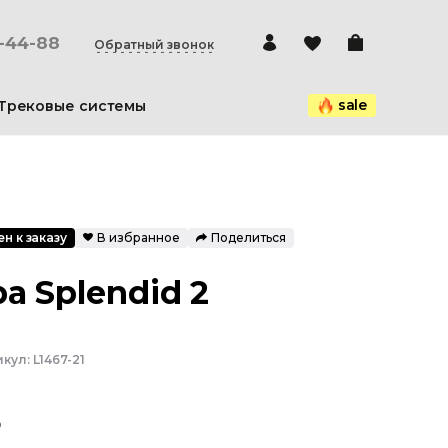
0-44-88
Обратный звонок
sale
Трековые системы
н к заказу
В избранное
Поделиться
а Splendid 2
икул:
L1467-21
₽