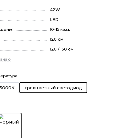
42W
LED
ещения
10-15 кв.м.
120 см
120 / 150 см
санию
пература
:
 5000К
трехцветный светодиод