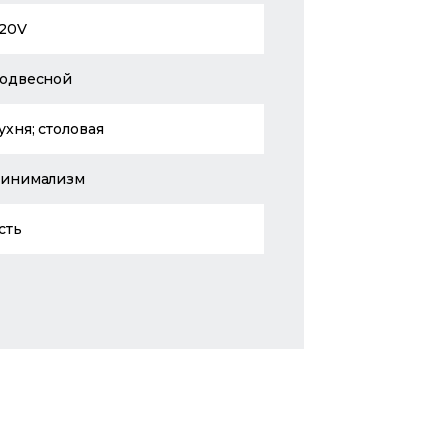
20V
одвесной
ухня; столовая
инимализм
сть