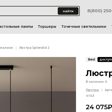
8(800) 25
найти
астольные лампы
Торшеры
Точечные светильники
имализм
Люстра Splendid 2
Best
доступе
Люстр
В наличии:
0
Люстры
Арт
143
24 075