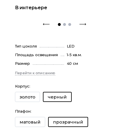
В интерьере
Тип цоколя
LED
Площадь освещения
1-5 кв.м.
Размер
40 см
Перейти к описанию
Корпус
:
золото
черный
Плафон
:
матовый
прозрачный