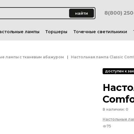
8(800) 25
найти
астольные лампы
Торшеры
Точечные светильники
ые лампы с тканевым абажуром
Настольная лампа Classic Comf
доступен к зак
Насто
Comfo
В наличии:
0
Настольные л
75