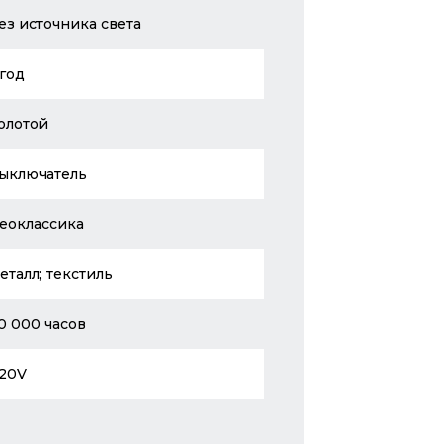
ез источника света
 год
олотой
ыключатель
еоклассика
еталл; текстиль
0 000 часов
20V