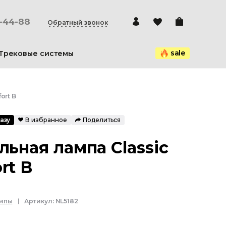
0-44-88
Обратный звонок
sale
Трековые системы
ort B
азу
В избранное
Поделиться
льная лампа Classic
rt B
ампы
Артикул:
NL5182