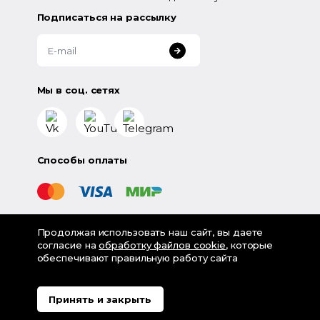
Подписаться на рассылку
Мы в соц. сетях
Способы оплаты
Продолжая использовать наш сайт, вы даете
©
2026
«LampsShop» - интернет-магазин люстр и
согласие на
обработку файлов cookie
, которые
светильников
обеспечивают правильную работу сайта
Разработка - Digital-агентство House
Политика обработки персональных данных
Принять и закрыть