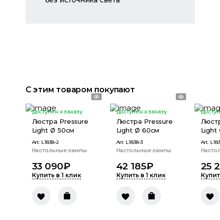
без источника света
С этим товаром покупают
доступен к заказу
доступен к заказу
доступ
Люстра Pressure
Люстра Pressure
Люстр
Light Ø 50см
Light Ø 60см
Light
Art:
L1838-2
Art:
L1838-3
Art:
L183
Настольные лампы
Настольные лампы
Насто
33 090
₽
42 185
₽
25 
Купить в 1 клик
Купить в 1 клик
Купит