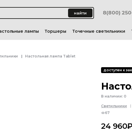
8(800) 25
найти
астольные лампы
Торшеры
Точечные светильники
тильники
Настольная лампа Tablet
доступен к зак
Насто
В наличии:
0
Светильники
67
24 960