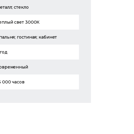
еталл; стекло
еплый свет 3000К
пальня; гостиная; кабинет
 год
овременный
5 000 часов