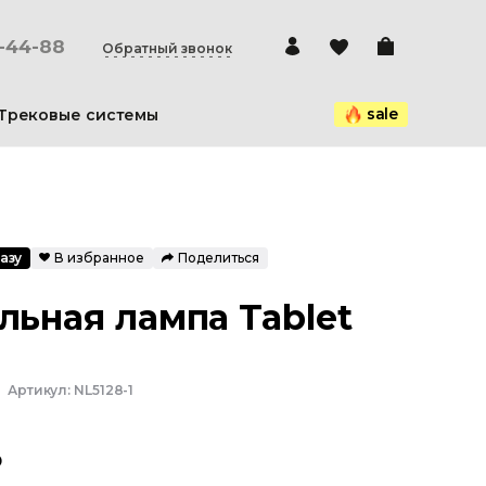
0-44-88
Обратный звонок
sale
Трековые системы
азу
В избранное
Поделиться
льная лампа Tablet
Артикул:
NL5128-1
₽