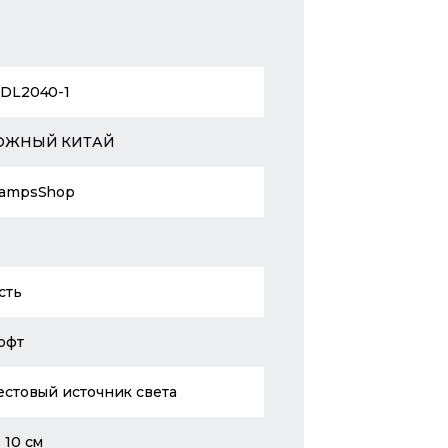
DL2040-1
ЮЖНЫЙ КИТАЙ
ampsShop
сть
офт
естовый источник света
 10 см