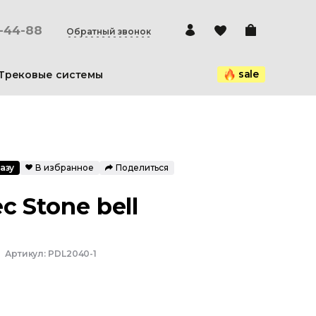
0-44-88
Обратный звонок
sale
Трековые системы
азу
В избранное
Поделиться
с Stone bell
Артикул:
PDL2040-1