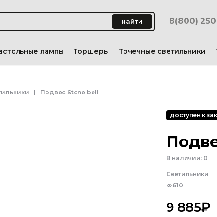
8(800) 25
найти
астольные лампы
Торшеры
Точечные светильники
тильники
Подвес Stone bell
доступен к зак
Подве
В наличии:
0
Светильники
610
9 885
₽