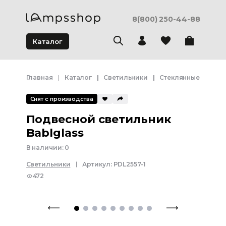
8(800) 250-44-88
Каталог
Главная
Каталог
Светильники
Стеклянные светил
Снят с производства
Подвесной светильник
Bablglass
В наличии:
0
Светильники
Артикул:
PDL2557-1
472