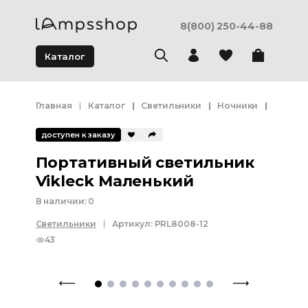
8(800) 250-44-88
Каталог
Главная
Каталог
Светильники
Ночники
Портат
доступен к заказу
Портативный светильник
Vikleck Маленький
В наличии:
0
Светильники
Артикул:
PRL8008-12
43