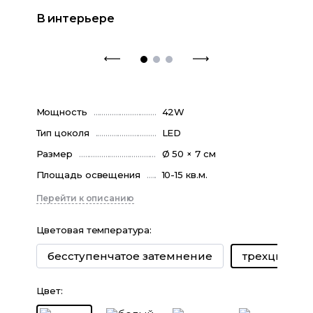
В интерьере
Мощность
42W
Тип цоколя
LED
Размер
Ø 50 × 7 см
Площадь освещения
10-15 кв.м.
Перейти к описанию
Цветовая температура
:
бесступенчатое затемнение
трехцветны
Цвет
: