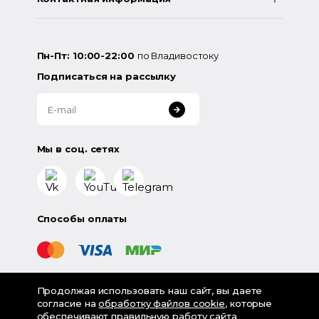
Пн-Пт: 10:00-22:00
по Владивостоку
Подписаться на рассылку
Мы в соц. сетях
Способы оплаты
Продолжая использовать наш сайт, вы даете
©
2026
«LampsShop» - интернет-магазин люстр и
согласие на
обработку файлов cookie
, которые
светильников
обеспечивают правильную работу сайта