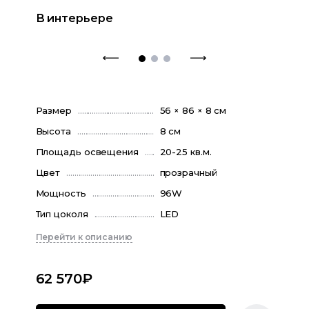
В интерьере
Размер
56 × 86 × 8 см
Высота
8 см
Площадь освещения
20-25 кв.м.
Цвет
прозрачный
Мощность
96W
Тип цоколя
LED
Перейти к описанию
62 570
₽