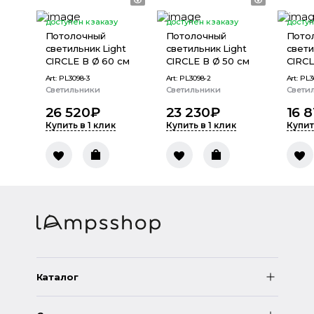
доступен к заказу
доступен к заказу
доступ
Потолочный
Потолочный
Пото
светильник Light
светильник Light
свети
CIRCLE В Ø 60 см
CIRCLE В Ø 50 см
CIRCL
Art:
PL3098-3
Art:
PL3098-2
Art:
PL3
Светильники
Светильники
Свети
26 520
₽
23 230
₽
16 8
Купить в 1 клик
Купить в 1 клик
Купит
Каталог